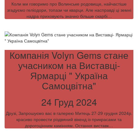
Коли ми говоримо про Волинське родовище, найчастіше
згадуємо геліодори, топази чи кварци. Але насправді ці земні
надра приховують значно більше скарбі…
Компанія Volyn Gems стане
учасником на Виставці-
Ярмарці " Україна
Самоцвітна"
24 Груд 2024
Друзі, Запрошуємо вас в галерею Митець 27-29 грудня 2024р.
красиво провести різдвяний вікенд із прикрасами та
дорогоцінним камінням. Остання виставк…