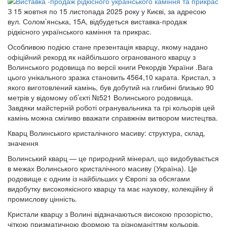
З 15 жовтня по 15 листопада 2025 року у Києві, за адресою
вул. Солом’янська, 15А, відбудеться виставка-продаж
рідкісного українського каміння та прикрас.
Особливою подією стане презентація кварцу, якому надано
офіційний рекорд як найбільшого огранованого кварцу з
Волинського родовища по версії книги Рекордів України .Вага
цього унікального зразка становить 4564,10 карата. Кристал, з
якого виготовлений камінь, був добутий на глибині близько 90
метрів у відомому об’єкті №521 Волинського родовища.
Завдяки майстерній роботі огранувальника та грі кольорів цей
камінь можна сміливо вважати справжнім витвором мистецтва.
Кварц Волинського кристалічного масиву: структура, склад,
значення
Волинський кварц — це природний мінерал, що видобувається
в межах Волинського кристалічного масиву (Україна). Це
родовище є одним із найбільших у Європі за обсягами
видобутку високоякісного кварцу та має наукову, колекційну й
промислову цінність.
Кристали кварцу з Волині відзначаються високою прозорістю,
чіткою призматичною формою та різноманіттям кольорів.