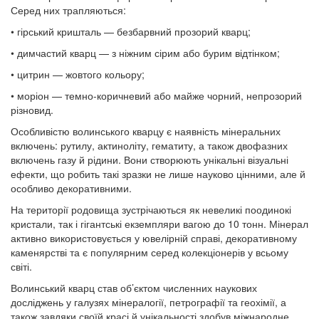
Серед них трапляються:
• гірський кришталь — безбарвний прозорий кварц;
• димчастий кварц — з ніжним сірим або бурим відтінком;
• цитрин — жовтого кольору;
• моріон — темно-коричневий або майже чорний, непрозорий
різновид.
Особливістю волинського кварцу є наявність мінеральних
включень: рутилу, актиноліту, гематиту, а також двофазних
включень газу й рідини. Вони створюють унікальні візуальні
ефекти, що робить такі зразки не лише науково цінними, але й
особливо декоративними.
На території родовища зустрічаються як невеликі поодинокі
кристали, так і гігантські екземпляри вагою до 10 тонн. Мінерал
активно використовується у ювелірній справі, декоративному
каменярстві та є популярним серед колекціонерів у всьому
світі.
Волинський кварц став об’єктом численних наукових
досліджень у галузях мінералогії, петрографії та геохімії, а
також завдяки своїй красі й унікальності здобув міжнародне