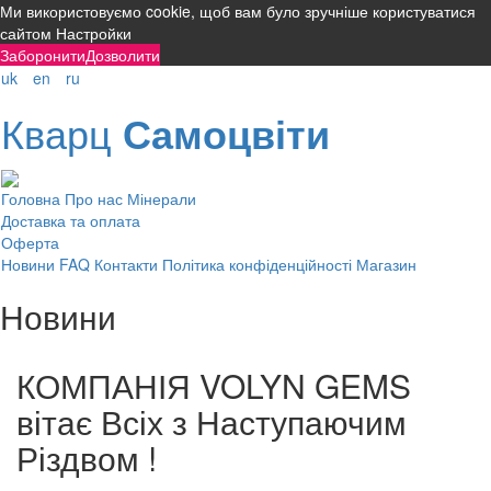
Ми використовуємо cookie, щоб вам було зручніше користуватися
сайтом
Настройки
Заборонити
Дозволити
uk
en
ru
Кварц
Самоцвіти
Головна
Про нас
Мінерали
Доставка та оплата
Оферта
Новини
FAQ
Контакти
Політика конфіденційності
Магазин
Новини
КОМПАНІЯ VOLYN GEMS
вітає Всіх з Наступаючим
Різдвом !