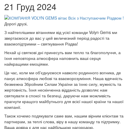
21 Груд 2024
Дорогі друзі,
З найтеплішими вітаннями від усієї команди Volyn Gems ми
звертаємося до вас у цей величезний період радості та
взаємопідтримки – святкування Різдва!
Нехай ці святкові дні принесуть вам тепло та благополуччя, а
їхня неповторна атмосфера наповнить ваші серця
найкращими емоціями.
Це час, коли ми об'єднуємося навколо родинного вогника, де
панує атмосфера любові та взаєморозуміння. Наша вдячність
безмежна Збройним Силам України за їхню силу, мужність та
жертовність. Їхня нескінченна відданість дозволяє нам
святкувати в спокої та безпеці, даруючи нам можливість
прагнути кращого майбутнього для всієї нашої країни та нашої
компанії.
Також хочемо подякувати саме вам, нашим вірним клієнтам та
партнерам, за теплі слова, віру в нашу команду та підтримку.
Ваша довіра є для нас найбільшою нагородою.