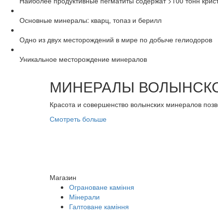
Наиболее продуктивные пегматиты содержат >100 тонн крис
Основные минералы: кварц, топаз и берилл
Одно из двух месторождений в мире по добыче гелиодоров
Уникальное месторождение минералов
МИНЕРАЛЫ ВОЛЫНСКО
Красота и совершенство волынских минералов позв
Смотреть больше
Магазин
Ограноване каміння
Мінерали
Галтоване каміння