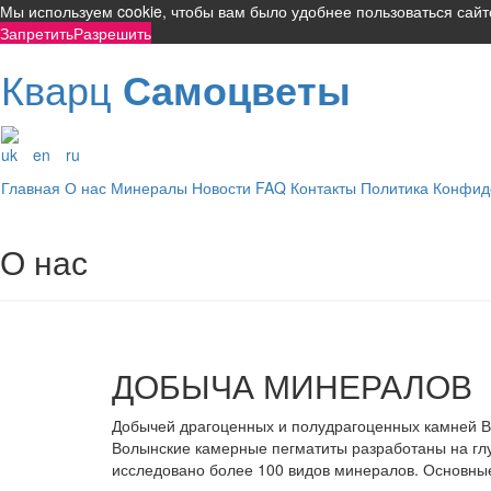
Мы используем cookie, чтобы вам было удобнее пользоваться сай
Запретить
Разрешить
Кварц
Самоцветы
uk
en
ru
Главная
О нас
Минералы
Новости
FAQ
Контакты
Политика Конфид
О нас
ДОБЫЧА МИНЕРАЛОВ
Добычей драгоценных и полудрагоценных камней Во
Волынские камерные пегматиты разработаны на глу
исследовано более 100 видов минералов. Основные