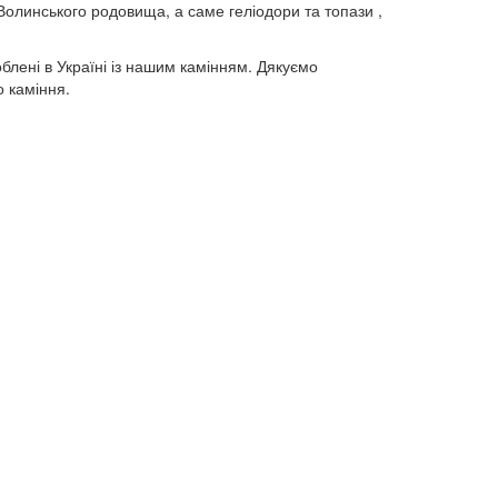
з Волинського родовища, а саме геліодори та топази ,
облені в Україні із нашим камінням. Дякуємо
о каміння.