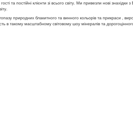
ості та постійні клієнти зі всього світу. Ми привезли нові знахідки 
іту.
 топазу природних блакитного та винного кольорів та прикраси , вир
сть в такому масштабному світовому шоу мінералів та дорогоцінног