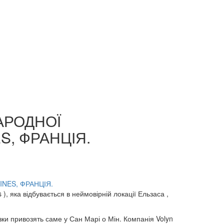
АРОДНОЇ
S, ФРАНЦІЯ.
), яка відбувається в неймовірній локації Ельзаса ,
азки привозять саме у Сан Марі о Мін. Компанія Volyn